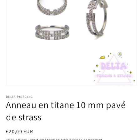
Ouvrir
le
média
DELTA PIERCING
Anneau en titane 10 mm pavé
1
dans
une
de strass
fenêtre
modale
Prix
€20,00 EUR
habituel
Taxes incluses.
Frais d'expédition
calculés à l'étape de paiement.