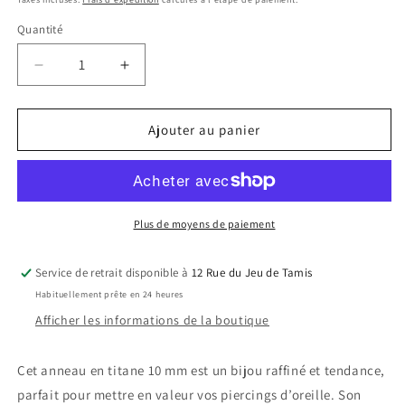
Quantité
Quantité
Réduire
Augmenter
la
la
quantité
quantité
de
de
Ajouter au panier
Anneau
Anneau
en
en
titane
titane
10
10
mm
mm
Plus de moyens de paiement
pavé
pavé
de
de
Service de retrait disponible à
12 Rue du Jeu de Tamis
strass
strass
Habituellement prête en 24 heures
Afficher les informations de la boutique
Cet anneau en titane 10 mm est un bijou raffiné et tendance,
parfait pour mettre en valeur vos piercings d’oreille. Son