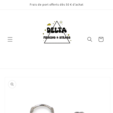
et
Frais de port offerts dès 50 € d’achat
passer
au
contenu
Panier
Passer aux
informations
produits